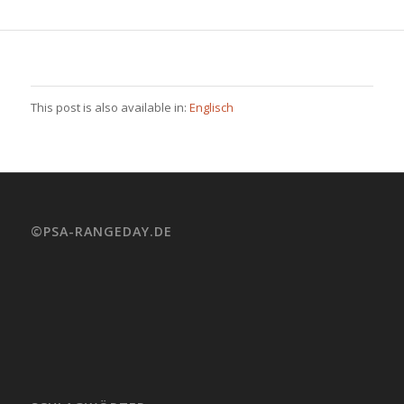
This post is also available in:
Englisch
©PSA-RANGEDAY.DE