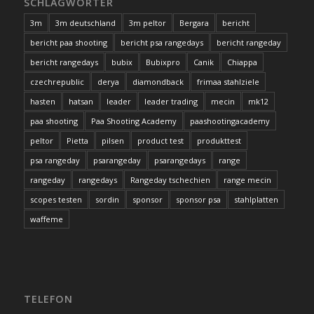
SCHLAGWÖRTER
3m
3m deutschland
3m peltor
Bergara
bericht
bericht paa shooting
bericht psa rangedays
bericht rangeday
bericht rangedays
bubix
Bubixpro
Canik
Chiappa
czechrepublic
derya
diamondback
frimaa stahlziele
hasten
hatsan
leader
leader trading
mecin
mk12
paa shooting
Paa Shooting Academy
paashootingacademy
peltor
Pietta
pilsen
product test
produkttest
psa rangeday
psarangeday
psarangedays
range
rangeday
rangedays
Rangeday tschechien
range mecin
scopes testen
sordin
sponsor
sponsor psa
stahlplatten
waffeme
TELEFON