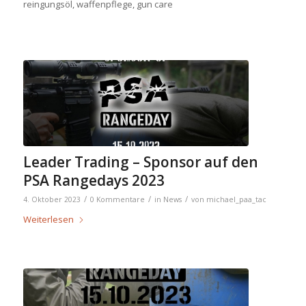
reingungsöl, waffenpflege, gun care
Leader Trading – Sponsor auf den
PSA Rangedays 2023
/
/
/
4. Oktober 2023
0 Kommentare
in
News
von
michael_paa_tac
Weiterlesen