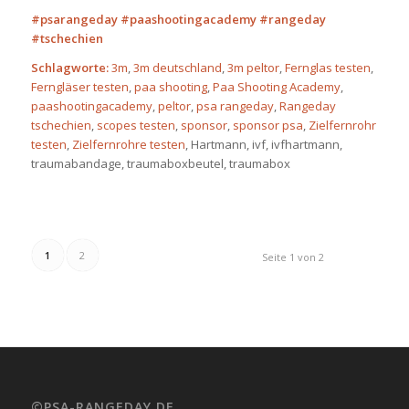
#psarangeday #paashootingacademy #rangeday
#tschechien
Schlagworte:
3m
,
3m deutschland
,
3m peltor
,
Fernglas testen
,
Ferngläser testen
,
paa shooting
,
Paa Shooting Academy
,
paashootingacademy
,
peltor
,
psa rangeday
,
Rangeday
tschechien
,
scopes testen
,
sponsor
,
sponsor psa
,
Zielfernrohr
testen
,
Zielfernrohre testen
, Hartmann, ivf, ivfhartmann,
traumabandage, traumaboxbeutel, traumabox
1
2
Seite 1 von 2
©PSA-RANGEDAY.DE