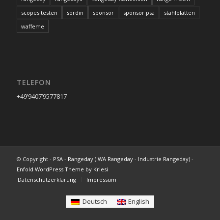
scopes testen
sordin
sponsor
sponsor psa
stahlplatten
waffeme
TELEFON
+49’9407’9577817
© Copyright -
PSA - Rangeday (IWA Rangeday - Industrie Rangeday)
-
Enfold WordPress Theme by Kriesi
Datenschutzerklärung
Impressum
Deutsch
English