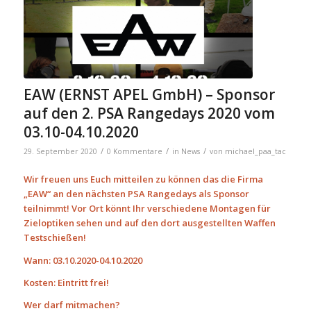
EAW (ERNST APEL GmbH) – Sponsor
auf den 2. PSA Rangedays 2020 vom
03.10-04.10.2020
/
/
/
29. September 2020
0 Kommentare
in
News
von
michael_paa_tac
Wir freuen uns Euch mitteilen zu können das die Firma
„EAW“ an den nächsten PSA Rangedays als Sponsor
teilnimmt! Vor Ort könnt Ihr verschiedene Montagen für
Zieloptiken sehen und auf den dort ausgestellten Waffen
Testschießen!
Wann: 03.10.2020-04.10.2020
Kosten: Eintritt frei!
Wer darf mitmachen?