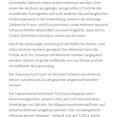
essentielle Faktoren miteinander kombiniert werden: Zum
einen die als Basis ausgelegte, ausgereifte CZ-Technik mit
exzellenten Tuningteilen und zum anderen die umfangreichen
Erfahrungswerte in der Entwicklung, sowie in der Montage.
Zahlreiche Praxis- und Präzisionstest, sowie mehrere tausend
Schüsse führten letztendlich zu einem Ergebnis, dass sich in
Punkto Perfektion durchaus sehen lassen kann!
Durch die beidseitige Sicherung ist die Waffe für Rechts- und
Linksschützen bestens geeignet. Des Weiteren kann die
Pistole auch für Schützen mit kleineren Händen angepasst
werden. Hierfür sorgt die Griffbreite von nur 29 mm und ein
verstellbarer Abzugsvorweg.
Der massive Dust Cover ist mit einer Schiene versehen an
denen zum Beispiel Zusatzgewichte angebracht werden
können
Die Taipan kommt mit einem 19-Schuss-Magazin und 2
Reservemagazinen, einem 6-Zoll-Lauf (153 mm) und einer
Visierlänge von 206 mm. Der Magazinauslöseknopf kann auf
Linkshandbetrieb umgebaut werden. Das Gesamtgewicht –
inklusive leerem Magazin – beläuft sich auf 1.270 g. Diese