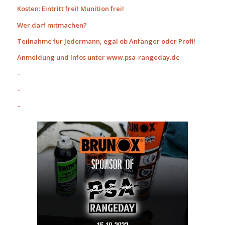
Kosten: Eintritt frei!
Munition frei!
Wer darf mitmachen?
Teilnahme für Jedermann, egal ob Anfänger oder Profi!
Anmeldung und Infos unter www.psa-rangeday.de
–
–
–