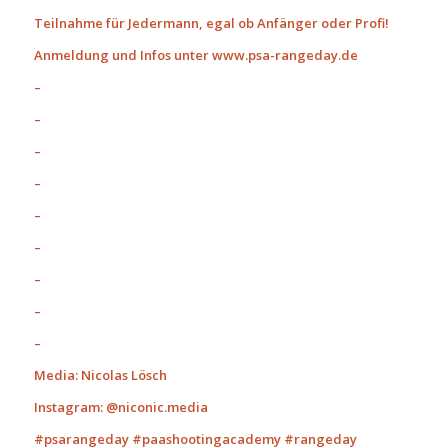
Teilnahme für Jedermann, egal ob Anfänger oder Profi!
Anmeldung und Infos unter www.psa-rangeday.de
–
–
–
–
–
–
–
–
–
Media: Nicolas Lösch
Instagram: @niconic.media
#psarangeday #paashootingacademy #rangeday