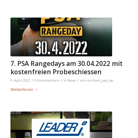
7. PSA Rangedays am 30.04.2022 mit
kostenfreien Probeschiessen
/
/
/
9. April 2022
0 Kommentare
in
News
von
michael_paa_tac
Weiterlesen