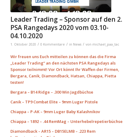
Leader Trading – Sponsor auf den 2.
PSA Rangedays 2020 vom 03.10-
04.10.2020
/
/
/
1. Oktober 2020
0 Kommentare
in
News
von
michael_paa_tac
Wir freuen uns Euch mitteilen zu können das die Firma
„Leader Trading“ an den nächsten PSA Rangedays als
Sponsor teilnimmt! Vor Ort könnt Ihr Waffen der Firmen,
Bergara, Canik, Diamondback, Hatsan, Chiappa, Pietta
testen!
Bergara – B14 Ridge – .300 Win Jagdbüchse
Canik – TP9 Combat Elite – 9mm Luger Pistole
Chiappa – P-AK – 9mm Luger Baby Kalashnikov
Chiappa – 1892 – .44 RemMag – Unterhebelrepetierbüchse
Diamondback – AR15 – DB15ELMB – .223 Rem