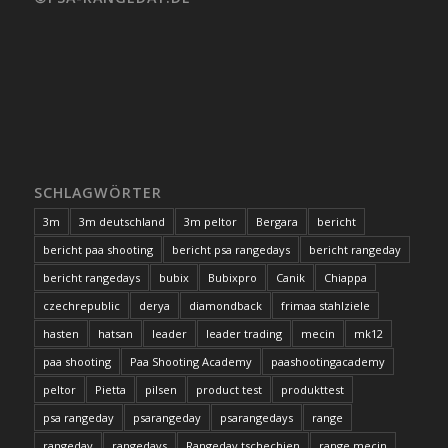
SCHLAGWÖRTER
3m
3m deutschland
3m peltor
Bergara
bericht
bericht paa shooting
bericht psa rangedays
bericht rangeday
bericht rangedays
bubix
Bubixpro
Canik
Chiappa
czechrepublic
derya
diamondback
frimaa stahlziele
hasten
hatsan
leader
leader trading
mecin
mk12
paa shooting
Paa Shooting Academy
paashootingacademy
peltor
Pietta
pilsen
product test
produkttest
psa rangeday
psarangeday
psarangedays
range
rangeday
rangedays
Rangeday tschechien
range mecin