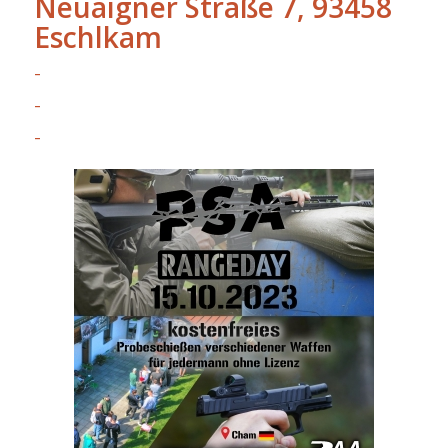
Neuaigner Straße 7, 93458
Eschlkam
–
–
–