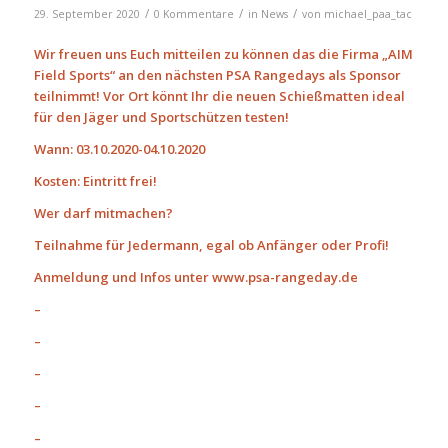
/
/
/
29. September 2020
0 Kommentare
in
News
von
michael_paa_tac
Wir freuen uns Euch mitteilen zu können das die Firma „AIM
Field Sports“ an den nächsten PSA Rangedays als Sponsor
teilnimmt! Vor Ort könnt Ihr die neuen Schießmatten ideal
für den Jäger und Sportschützen testen!
Wann: 03.10.2020-04.10.2020
Kosten: Eintritt frei!
Wer darf mitmachen?
Teilnahme für Jedermann, egal ob Anfänger oder Profi!
Anmeldung und Infos unter www.psa-rangeday.de
–
–
–
–
–