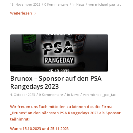
/
/
/
19. November 2023
0 Kommentare
in
News
von
michael_paa_tac
Weiterlesen
Brunox – Sponsor auf den PSA
Rangedays 2023
/
/
/
4. Oktober 2023
0 Kommentare
in
News
von
michael_paa_tac
Wir freuen uns Euch mitteilen zu können das die Firma
„Brunox“ an den nächsten PSA Rangedays 2023 als Sponsor
teilnimmt!
Wann: 15.10.2023 und 25.11.2023