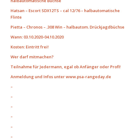
halbautomatische Büchse
Hatsan – Escort SDX12TS – cal 12/76 – halbautomatische
Flinte
Pietta – Chronos – .308 Win – halbautom. Drückjagdbüchse
Wann: 03.10.2020-04.10.2020
Kosten: Eintritt frei!
Wer darf mitmachen?
Teilnahme für Jedermann, egal ob Anfänger oder Profi!
Anmeldung und Infos unter www.psa-rangeday.de
–
–
–
–
–
–