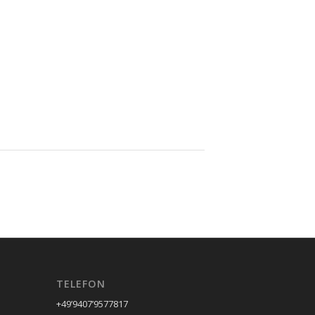
TELEFON
+49’9407’9577817