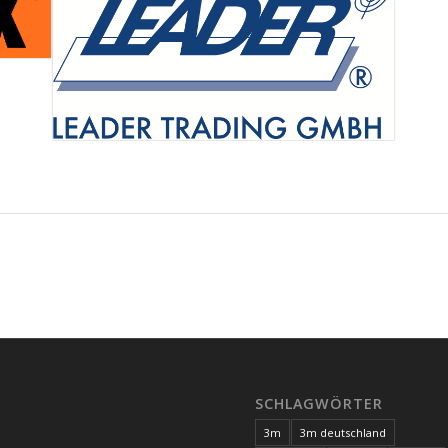
SCHLAGWÖRTER
3m
3m deutschland