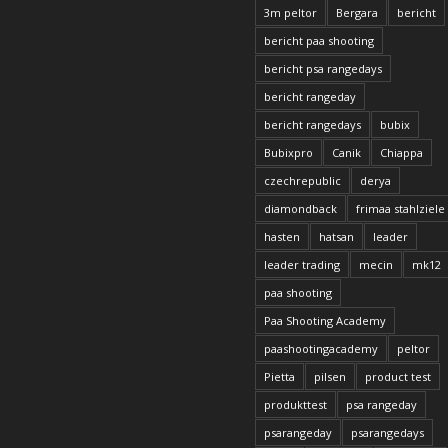
3m peltor
Bergara
bericht
bericht paa shooting
bericht psa rangedays
bericht rangeday
bericht rangedays
bubix
Bubixpro
Canik
Chiappa
czechrepublic
derya
diamondback
frimaa stahlziele
hasten
hatsan
leader
leader trading
mecin
mk12
paa shooting
Paa Shooting Academy
paashootingacademy
peltor
Pietta
pilsen
product test
produkttest
psa rangeday
psarangeday
psarangedays