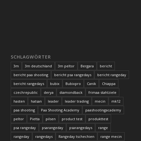
SCHLAGWÖRTER
3m
3m deutschland
3m peltor
Bergara
bericht
bericht paa shooting
bericht psa rangedays
bericht rangeday
bericht rangedays
bubix
Bubixpro
Canik
Chiappa
czechrepublic
derya
diamondback
frimaa stahlziele
hasten
hatsan
leader
leader trading
mecin
mk12
paa shooting
Paa Shooting Academy
paashootingacademy
peltor
Pietta
pilsen
product test
produkttest
psa rangeday
psarangeday
psarangedays
range
rangeday
rangedays
Rangeday tschechien
range mecin