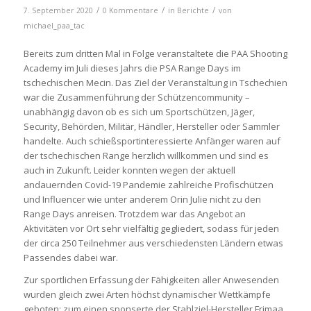
/
/
/
7. September 2020
0 Kommentare
in
Berichte
von
michael_paa_tac
Bereits zum dritten Mal in Folge veranstaltete die PAA Shooting
Academy im Juli dieses Jahrs die PSA Range Days im
tschechischen Mecin. Das Ziel der Veranstaltung in Tschechien
war die Zusammenführung der Schützencommunity –
unabhängig davon ob es sich um Sportschützen, Jäger,
Security, Behörden, Militär, Händler, Hersteller oder Sammler
handelte. Auch schießsportinteressierte Anfänger waren auf
der tschechischen Range herzlich willkommen und sind es
auch in Zukunft. Leider konnten wegen der aktuell
andauernden Covid-19 Pandemie zahlreiche Profischützen
und Influencer wie unter anderem Orin Julie nicht zu den
Range Days anreisen. Trotzdem war das Angebot an
Aktivitäten vor Ort sehr vielfältig gegliedert, sodass für jeden
der circa 250 Teilnehmer aus verschiedensten Ländern etwas
Passendes dabei war.
Zur sportlichen Erfassung der Fähigkeiten aller Anwesenden
wurden gleich zwei Arten höchst dynamischer Wettkämpfe
geboten: zum einen sponserte der Stahlziel-Hersteller Frimaa