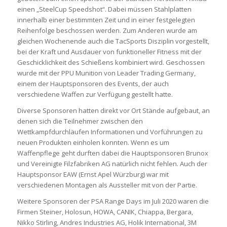
einen „SteelCup Speedshot“. Dabei müssen Stahlplatten
innerhalb einer bestimmten Zeit und in einer festgelegten
Reihenfolge beschossen werden. Zum Anderen wurde am
gleichen Wochenende auch die TacSports Disziplin vorgestellt,
bei der Kraft und Ausdauer von funktioneller Fitness mit der
Geschicklichkeit des Schießens kombiniert wird. Geschossen
wurde mit der PPU Munition von Leader Trading Germany,
einem der Hauptsponsoren des Events, der auch
verschiedene Waffen zur Verfügung gestellt hatte.
Diverse Sponsoren hatten direkt vor Ort Stände aufgebaut, an
denen sich die Teilnehmer zwischen den
Wettkampfdurchläufen Informationen und Vorführungen zu
neuen Produkten einholen konnten. Wenn es um
Waffenpflege geht durften dabei die Hauptsponsoren Brunox
und Vereinigte Filzfabriken AG natürlich nicht fehlen. Auch der
Hauptsponsor EAW (Ernst Apel Würzburg) war mit
verschiedenen Montagen als Aussteller mit von der Partie.
Weitere Sponsoren der PSA Range Days im Juli 2020 waren die
Firmen Steiner, Holosun, HOWA, CANIK, Chiappa, Bergara,
Nikko Stirling, Andres Industries AG, Holik International, 3M