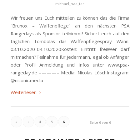
michael_paa_tac
Wir freuen uns Euch mitteilen zu können das die Firma
“Brunox – Waffenpflege” an den nächsten PSA
Rangedays als Sponsor teilnimmt! Sichert euch auf den
täglichen Tombolas das Waffenpflegespray! Wann:
03.10.2020-04.10.2020Kosten: Eintritt frei!Wer darf
mitmachen?Teilnahme für Jedermann, egal ob Anfänger
oder Profi! Anmeldung und Infos unter www.psa-
rangeday.de –––––––– Media: Nicolas LöschInstagram:
@niconic.media
Weiterlesen
«
‹
4
5
6
Seite 6 von 6