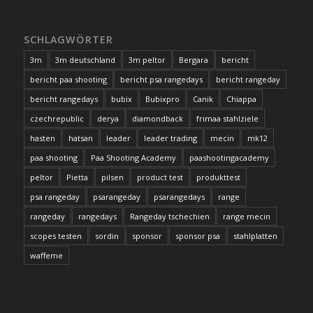
SCHLAGWÖRTER
3m
3m deutschland
3m peltor
Bergara
bericht
bericht paa shooting
bericht psa rangedays
bericht rangeday
bericht rangedays
bubix
Bubixpro
Canik
Chiappa
czechrepublic
derya
diamondback
frimaa stahlziele
hasten
hatsan
leader
leader trading
mecin
mk12
paa shooting
Paa Shooting Academy
paashootingacademy
peltor
Pietta
pilsen
product test
produkttest
psa rangeday
psarangeday
psarangedays
range
rangeday
rangedays
Rangeday tschechien
range mecin
scopes testen
sordin
sponsor
sponsor psa
stahlplatten
waffeme