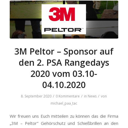
3M Peltor – Sponsor auf
den 2. PSA Rangedays
2020 vom 03.10-
04.10.2020
/
/
/
8. September 2020
0 Kommentare
in
News
von
michael_paa_tac
Wir freuen uns Euch mitteilen zu können das die Firma
„3M – Peltor“ Gehörschutz und Schießbrillen an den