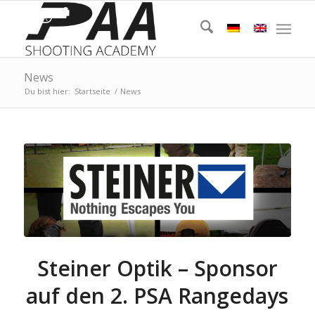
News
Du bist hier:
Startseite
/
News
Steiner Optik – Sponsor
auf den 2. PSA Rangedays