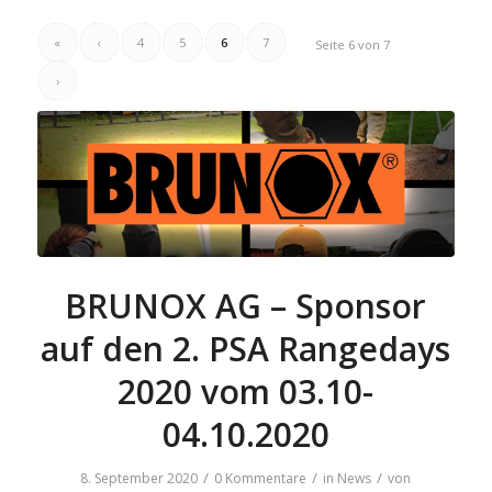
«
‹
4
5
6
7
Seite 6 von 7
›
BRUNOX AG – Sponsor
auf den 2. PSA Rangedays
2020 vom 03.10-
04.10.2020
/
/
/
8. September 2020
0 Kommentare
in
News
von