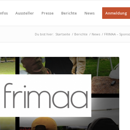
Infos
Aussteller
Presse
Berichte
News
Anmeldung
Du bist hier:
Startseite
/
Berichte
/
News
/
FRIMAA – Sponso