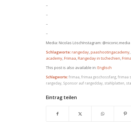
–
–
–
–
Media: Nicolas LöschInstagram: @niconic.media
Schlagworte:
rangeday
,
paashootingacademy
academy
,
Frimaa
,
Rangeday in tschechien
,
Frima
This post is also available in:
Englisch
Schlagworte:
frimaa
,
frimaa geschossfang
,
frimaa s
rangeday
,
Sponsor auf rangedday
,
stahlplatten
,
sta
Eintrag teilen