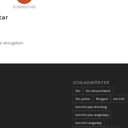
KOMMENTARE
tar
ar abzugeben.
SCHLAGWÖRTER
3m
3m deutschland
3m peltor
Bergara
bericht
bericht paa shooting
bericht psa rangedays
bericht rangeday