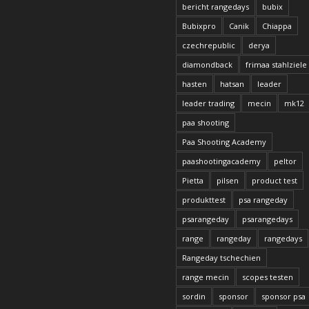
bericht rangedays
bubix
Bubixpro
Canik
Chiappa
czechrepublic
derya
diamondback
frimaa stahlziele
hasten
hatsan
leader
leader trading
mecin
mk12
paa shooting
Paa Shooting Academy
paashootingacademy
peltor
Pietta
pilsen
product test
produkttest
psa rangeday
psarangeday
psarangedays
range
rangeday
rangedays
Rangeday tschechien
range mecin
scopes testen
sordin
sponsor
sponsor psa