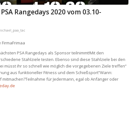
. PSA Rangedays 2020 vom 03.10-
ichael_paa_tac
e FirmaFrimaa
ächsten PSA Rangedays als Sponsor teilnimmt!Mit den
chiedene Stahlziele testen. Ebenso sind diese Stahlziele bei den
i müsst ihr so schnell wie möglich die vorgegebenen Ziele treffen“
schung aus funktioneller Fitness und dem Schießsport“Wann:
 darf mitmachen?Teilnahme für Jedermann, egal ob Anfänger oder
eday.de