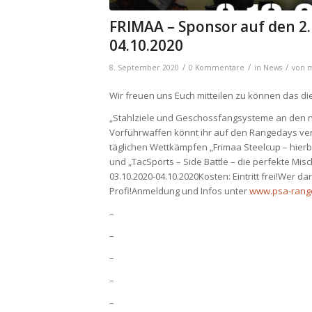
FRIMAA – Sponsor auf den 2
04.10.2020
/
/
/
8. September 2020
0 Kommentare
in
News
von
m
Wir freuen uns Euch mitteilen zu können das di
„Stahlziele und Geschossfangsysteme an den n
Vorführwaffen könnt ihr auf den Rangedays vers
täglichen Wettkämpfen „Frimaa Steelcup – hierbe
und „TacSports – Side Battle – die perfekte Mi
03.10.2020-04.10.2020Kosten: Eintritt frei!Wer
Profi!Anmeldung und Infos unter
www.psa-rang
–
–
–
–
–