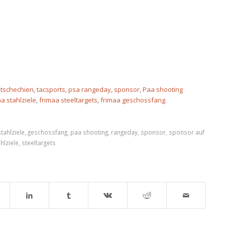
,
tschechien
,
tacsports
,
psa rangeday
,
sponsor
,
Paa shooting
a stahlziele
,
frimaa steeltargets
,
frimaa geschossfang
tahlziele
,
geschossfang
,
paa shooting
,
rangeday
,
sponsor
,
sponsor auf
hlziele
,
steeltargets