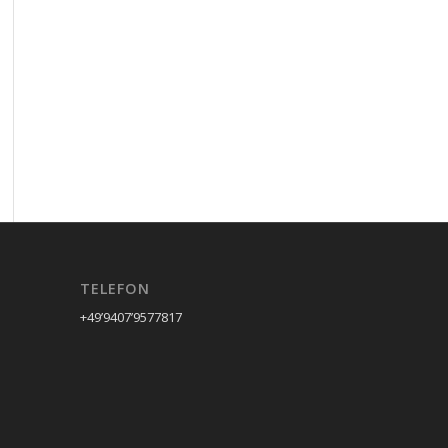
TELEFON
+49’9407’9577817