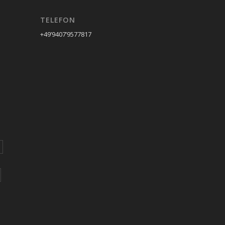
TELEFON
+49’9407’9577817