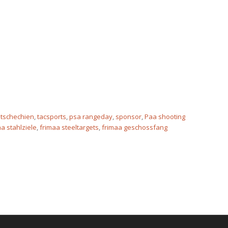
,
tschechien
,
tacsports
,
psa rangeday
,
sponsor
,
Paa shooting
a stahlziele
,
frimaa steeltargets
,
frimaa geschossfang