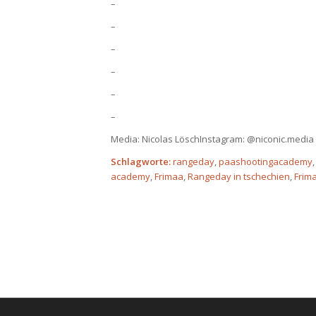
–
–
–
–
–
–
Media: Nicolas LöschInstagram: @niconic.media
Schlagworte:
rangeday
,
paashootingacademy
academy
,
Frimaa
,
Rangeday in tschechien
,
Frima