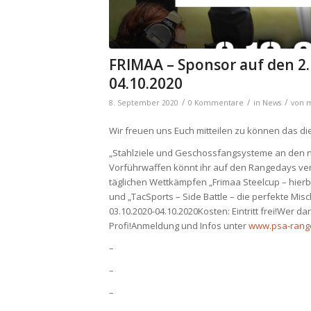
FRIMAA – Sponsor auf den 2
04.10.2020
/
/
/
8. September 2020
0 Kommentare
in
News
von
m
Wir freuen uns Euch mitteilen zu können das di
„Stahlziele und Geschossfangsysteme an den n
Vorführwaffen könnt ihr auf den Rangedays vers
täglichen Wettkämpfen „Frimaa Steelcup – hierbe
und „TacSports – Side Battle – die perfekte Mi
03.10.2020-04.10.2020Kosten: Eintritt frei!Wer
Profi!Anmeldung und Infos unter
www.psa-rang
–
–
–