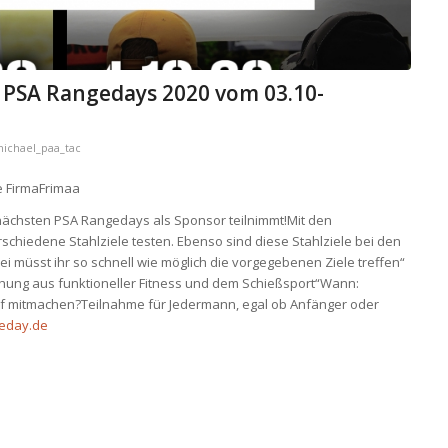
. PSA Rangedays 2020 vom 03.10-
ichael_paa_tac
e FirmaFrimaa
ächsten PSA Rangedays als Sponsor teilnimmt!Mit den
chiedene Stahlziele testen. Ebenso sind diese Stahlziele bei den
i müsst ihr so schnell wie möglich die vorgegebenen Ziele treffen“
schung aus funktioneller Fitness und dem Schießsport“Wann:
 darf mitmachen?Teilnahme für Jedermann, egal ob Anfänger oder
eday.de