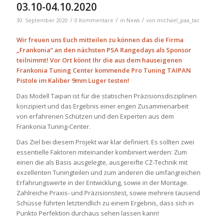
03.10-04.10.2020
/
/
/
30. September 2020
0 Kommentare
in
News
von
michael_paa_tac
Wir freuen uns Euch mitteilen zu können das die Firma
„Frankonia“ an den nächsten PSA Rangedays als Sponsor
teilnimmt! Vor Ort könnt Ihr die aus dem hauseigenen
Frankonia Tuning Center kommende Pro Tuning TAIPAN
Pistole im Kaliber 9mm Luger testen!
Das Modell Taipan ist für die statischen Präzisionsdisziplinen
konzipiert und das Ergebnis einer engen Zusammenarbeit
von erfahrenen Schützen und den Experten aus dem
Frankonia Tuning-Center.
Das Ziel bei diesem Projekt war klar definiert. Es sollten zwei
essentielle Faktoren miteinander kombiniert werden: Zum
einen die als Basis ausgelegte, ausgereifte CZ-Technik mit
exzellenten Tuningteilen und zum anderen die umfangreichen
Erfahrungswerte in der Entwicklung, sowie in der Montage.
Zahlreiche Praxis- und Präzisionstest, sowie mehrere tausend
Schüsse führten letztendlich zu einem Ergebnis, dass sich in
Punkto Perfektion durchaus sehen lassen kann!