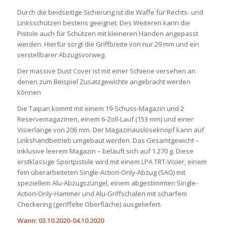
Durch die beidseitige Sicherung ist die Waffe für Rechts- und
Linksschützen bestens geeignet. Des Weiteren kann die
Pistole auch für Schützen mit kleineren Händen angepasst
werden. Hierfür sorgt die Griffbreite von nur 29 mm und ein
verstellbarer Abzugsvorweg.
Der massive Dust Cover ist mit einer Schiene versehen an
denen zum Beispiel Zusatzgewichte angebracht werden
können
Die Taipan kommt mit einem 19-Schuss-Magazin und 2
Reservemagazinen, einem 6-Zoll-Lauf (153 mm) und einer
Visierlänge von 206 mm. Der Magazinauslöseknopf kann auf
Linkshandbetrieb umgebaut werden. Das Gesamtgewicht –
inklusive leerem Magazin – beläuft sich auf 1.270 g. Diese
erstklassige Sportpistole wird mit einem LPA TRT-Visier, einem
fein überarbeiteten Single-Action-Only-Abzug (SAO) mit
speziellem Alu-Abzugszüngel, einem abgestimmten Single-
Action-Only-Hammer und Alu-Griffschalen mit scharfem
Checkering (geriffelte Oberfläche) ausgeliefert.
Wann: 03.10.2020-04.10.2020