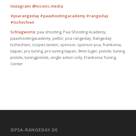
Instagram: @niconic.media
#psarangeday #paashootingacademy #rangeday
#tschechien
Schlagworte:
paa shooting, Paa Shooting Academy,
paashootingacademy, peltor, psa rangeday, Rangeday
tschechien, scopes testen, sponsor, sponsor psa, frankonia,
taipan, pro tuning, pro tuning taipan, 9mm luger, pistole, tuning
pistole, tuningpistole, single action only, Frankonia Tuning
Center
©PSA-RANGEDAY.DE