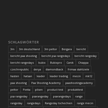
SCHLAGWÖRTER
3m
3m deutschland
3m peltor
Bergara
bericht
bericht paa shooting
bericht psa rangedays
bericht rangeday
bericht rangedays
bubix
Bubixpro
Canik
Chiappa
czechrepublic
derya
diamondback
frimaa stahlziele
hasten
hatsan
leader
leader trading
mecin
mk12
paa shooting
Paa Shooting Academy
paashootingacademy
peltor
Pietta
pilsen
product test
produkttest
psa rangeday
psarangeday
psarangedays
range
rangeday
rangedays
Rangeday tschechien
range mecin