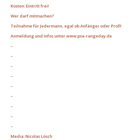
Kosten: Eintritt frei!
Wer darf mitmachen?
Teilnahme für Jedermann, egal ob Anfänger oder Profi!
Anmeldung und Infos unter www.psa-rangeday.de
–
–
–
–
–
–
–
–
–
Media: Nicolas Lösch